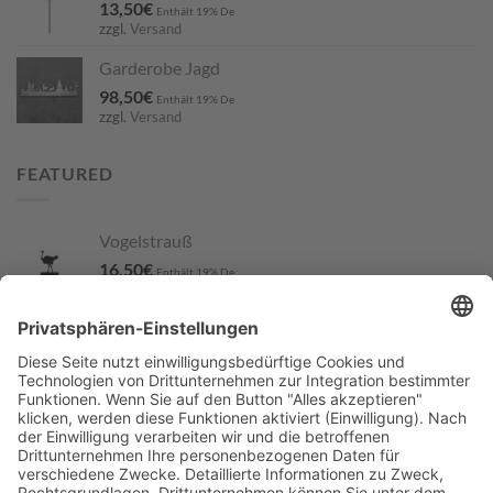
13,50
€
Enthält 19% De
zzgl.
Versand
Garderobe Jagd
98,50
€
Enthält 19% De
zzgl.
Versand
FEATURED
Vogelstrauß
16,50
€
Enthält 19% De
zzgl.
Versand
Blumenstecker Jäger mit DJT
13,50
€
Enthält 19% De
zzgl.
Versand
Oryxantilopen
22,50
€
Enthält 19% De
zzgl.
Versand