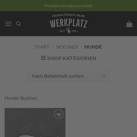
Zum
Produkte mit Liebe zum Detail
Inhalt
springen
START
/
SKYLINES
/
HUNDE
SHOP KATEGORIEN
Hunde Skylines
Zum
Merkzettel
hinzufügen