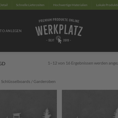
Detail
Schnelle Lieferzeiten
Hochwertige Materialien
Lokale Produkt
TO ANLEGEN
1–12 von 16 Ergebnissen werden ange
GD
 Schlüsselboards / Garderoben
Zum
Zu
Merkzettel
Merkze
hinzufügen
hinzuf