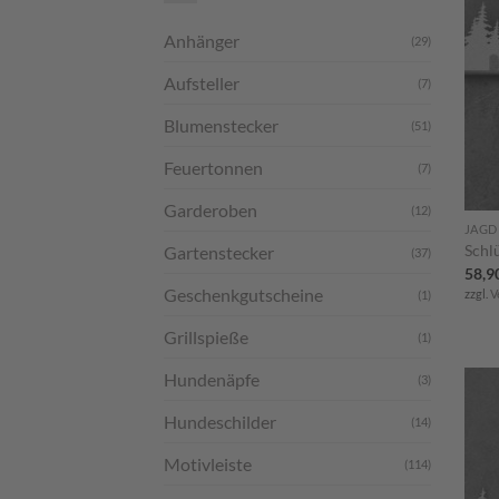
Anhänger
(29)
Aufsteller
(7)
Blumenstecker
(51)
Feuertonnen
(7)
Garderoben
(12)
JAGD
Schl
Gartenstecker
(37)
58,9
Geschenkgutscheine
zzgl.
V
(1)
Grillspieße
(1)
Hundenäpfe
(3)
Hundeschilder
(14)
Motivleiste
(114)