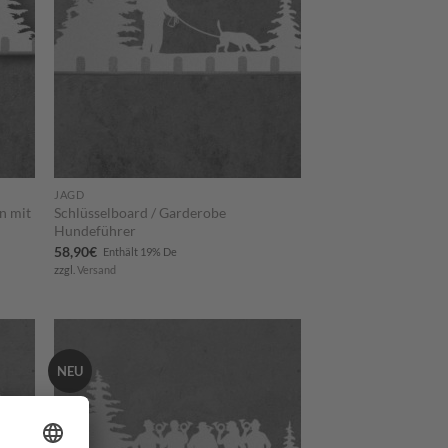
JAGD
n mit
Schlüsselboard / Garderobe
Hundeführer
58,90
€
Enthält 19% De
zzgl.
Versand
NEU
m
Zum
ttel
Merkzettel
ügen
hinzufügen