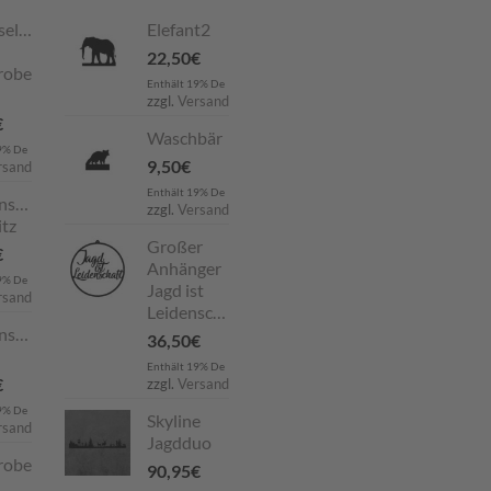
selboard
Elefant2
22,50
€
robe
Enthält 19% De
zzgl.
Versand
€
Waschbär
9% De
9,50
€
rsand
Enthält 19% De
nstecker
zzgl.
Versand
tz
Großer
€
Anhänger
9% De
Jagd ist
rsand
Leidenschaft
nstecker
36,50
€
Enthält 19% De
€
zzgl.
Versand
9% De
Skyline
rsand
Jagdduo
robe
90,95
€