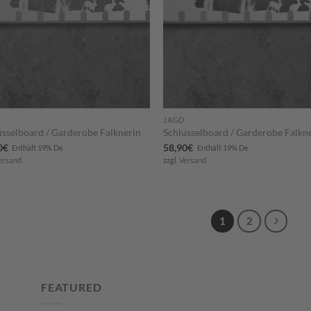
JAGD
üsselboard / Garderobe Falknerin
Schlüsselboard / Garderobe Falkn
0
€
58,90
€
Enthält 19% De
Enthält 19% De
ersand
zzgl.
Versand
1
2
FEATURED