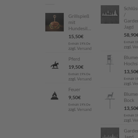
Schlüs
/
Grillspieß
Garde
mit
Jagd
Hundesilhouette
58,90
15,50
€
Enthält 1
Enthält 19% De
zzgl.
Ve
zzgl.
Versand
Blume
Pferd
Hochsi
19,50
€
13,50
Enthält 19% De
zzgl.
Versand
Enthält 1
zzgl.
Ve
Feuer
Blume
9,50
€
Bock
Enthält 19% De
13,50
zzgl.
Versand
Enthält 1
zzgl.
Ve
Garde
Jagd