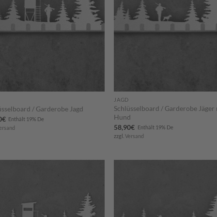
JAGD
Schlüsselboard / Garderobe Jäger
üsselboard / Garderobe Jagd
Hund
0
€
Enthält 19% De
58,90
€
Enthält 19% De
ersand
zzgl.
Versand
Zum
Zu
Merkzettel
Merkze
hinzufügen
hinzuf