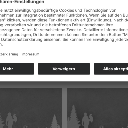
JAGD
üsselboard / Garderobe Jäger mit
Schlüsselboard / Garderobe Jägeri
thaar
Drahthaar
0
€
58,90
€
Enthält 19% De
Enthält 19% De
ersand
zzgl.
Versand
Zum
Zu
Merkzettel
Merkze
hinzufügen
hinzuf