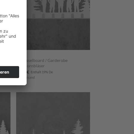
JAGD
n mit
Schlüsselboard / Garderobe
Jagdhornbläser
58,90
€
Enthält 19% De
zzgl.
Versand
m
Zum
ttel
Merkzettel
ügen
hinzufügen