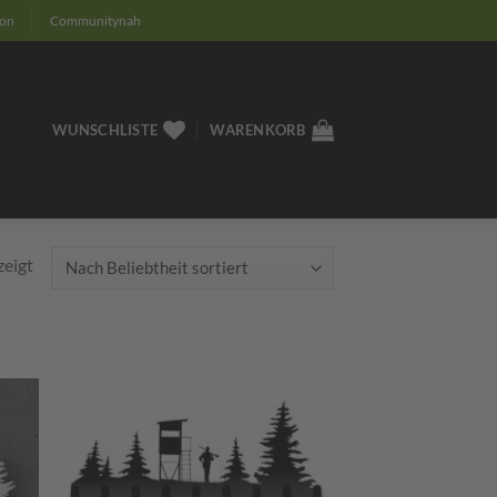
ion
Communitynah
WUNSCHLISTE
WARENKORB
Nach
zeigt
Beliebtheit
sortiert
m
Zum
ttel
Merkzettel
ügen
hinzufügen