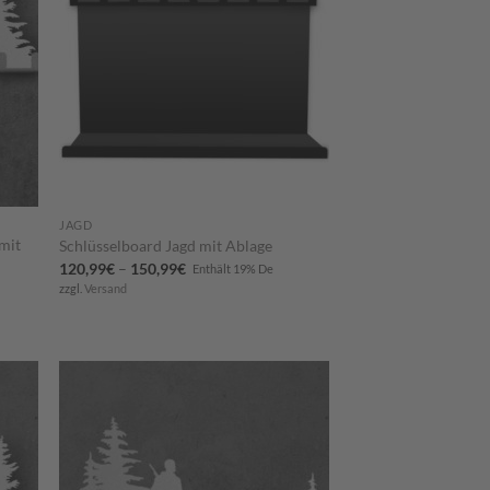
JAGD
 mit
Schlüsselboard Jagd mit Ablage
Preisspanne:
120,99
€
–
150,99
€
Enthält 19% De
120,99€
zzgl.
Versand
bis
150,99€
m
Zum
ttel
Merkzettel
ügen
hinzufügen