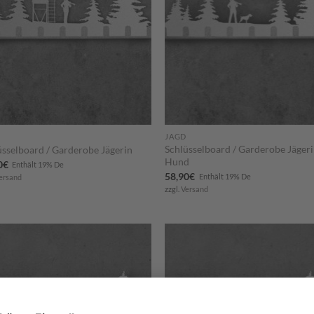
JAGD
Schlüsselboard / Garderobe Jägeri
üsselboard / Garderobe Jägerin
Hund
0
€
Enthält 19% De
58,90
€
Enthält 19% De
ersand
zzgl.
Versand
Zum
Zu
Merkzettel
Merkze
hinzufügen
hinzuf