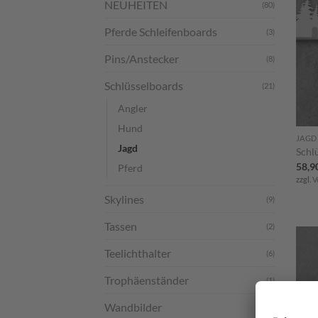
NEUHEITEN
(80)
Pferde Schleifenboards
(3)
Pins/Anstecker
(8)
Schlüsselboards
(21)
Angler
Hund
JAGD
Jagd
Schl
58,9
Pferd
zzgl.
V
Skylines
(9)
Tassen
(2)
Teelichthalter
(6)
Trophäenständer
(1)
Wandbilder
(6)