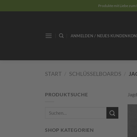
Zum
Produkte mit Liebe zum 
Inhalt
springen
ANMELDEN / NEUES KUNDENKON
START
/
SCHLÜSSELBOARDS
/
JA
PRODUKTSUCHE
Jagd
Suchen
nach:
SHOP KATEGORIEN