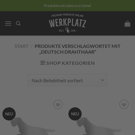
Zum
Produkte mit Liebe zum Detail
Inhalt
springen
START
/
PRODUKTE VERSCHLAGWORTET MIT
„DEUTSCH DRAHTHAAR“
SHOP KATEGORIEN
Zum
Zum
NEU
NEU
Merkzettel
Merkzettel
hinzufügen
hinzufügen