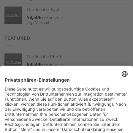
Garderobe Jagd
98,50
€
Enthält 19% De
zzgl.
Versand
FEATURED
Garderobe Pferd
88,50
€
Enthält 19% De
zzgl.
Versand
Löwin
19,50
€
Enthält 19% De
zzgl.
Versand
Jagdbild
209,10
€
Enthält 19% De
zzgl.
Versand
Blumenstecker Jägerin