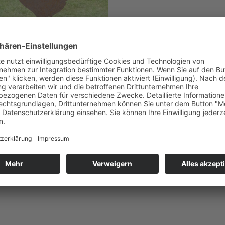
ENSTECKER
enstecker Huhn 1
0
€
Enthält 19% De
ersand