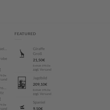
FEATURED
selboard
Giraffe
Groß
robe
21,50
€
Enthält 19% De
€
zzgl.
Versand
9% De
Jagdbild
rsand
209,10
€
nstecker
Enthält 19% De
tz
zzgl.
Versand
€
Spaniel
9% De
9,50
€
rsand