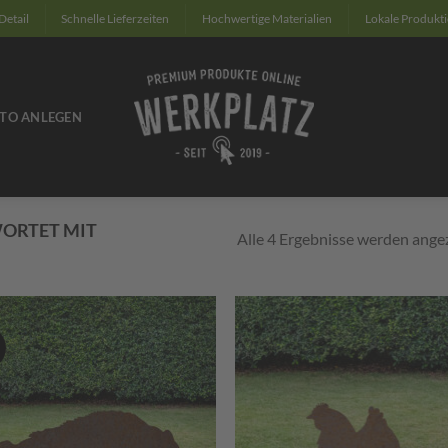
Detail
Schnelle Lieferzeiten
Hochwertige Materialien
Lokale Produkt
TO ANLEGEN
ORTET MIT
Alle 4 Ergebnisse werden ange
Zum
Zu
Merkzettel
Merkze
hinzufügen
hinzuf