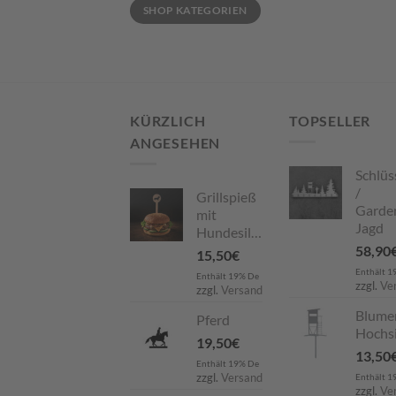
Min.
Max.
SHOP KATEGORIEN
Preis
Preis
KÜRZLICH
TOPSELLER
ANGESEHEN
Schlüs
/
Grillspieß
Garde
mit
Jagd
Hundesilhouette
58,90
15,50
€
Enthält 1
Enthält 19% De
zzgl.
Ve
zzgl.
Versand
Blume
Pferd
Hochsi
19,50
€
13,50
Enthält 19% De
zzgl.
Versand
Enthält 1
zzgl.
Ve