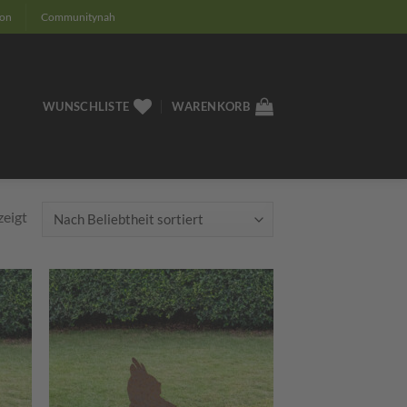
ion
Communitynah
WUNSCHLISTE
WARENKORB
Nach
zeigt
Beliebtheit
sortiert
m
Zum
ttel
Merkzettel
ügen
hinzufügen