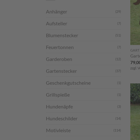
Anhänger
(29)
Aufsteller
(7)
Blumenstecker
(51)
Feuertonnen
(7)
GART
Gart
Garderoben
(12)
79,0
zzgl.
V
Gartenstecker
(37)
Geschenkgutscheine
(1)
Grillspieße
(1)
Hundenäpfe
(3)
Hundeschilder
(14)
Motivleiste
(114)