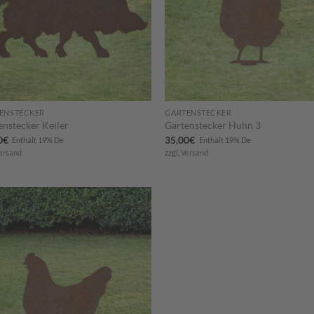
ENSTECKER
GARTENSTECKER
enstecker Keiler
Gartenstecker Huhn 3
0
€
35,00
€
Enthält 19% De
Enthält 19% De
ersand
zzgl.
Versand
Zum
Merkzettel
hinzufügen