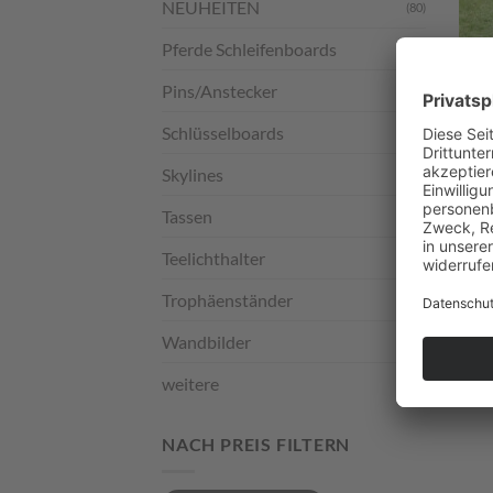
NEUHEITEN
(80)
Pferde Schleifenboards
(3)
Pins/Anstecker
(8)
Schlüsselboards
(21)
GART
Gart
Skylines
(9)
35,0
zzgl.
V
Tassen
(2)
Teelichthalter
(6)
Trophäenständer
(1)
Wandbilder
(6)
weitere
(10)
NACH PREIS FILTERN