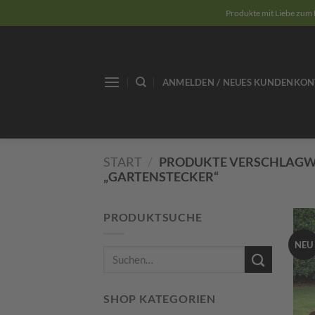
Zum
Produkte mit Liebe zum 
Inhalt
springen
ANMELDEN / NEUES KUNDENKON
START
/
PRODUKTE VERSCHLAGW
„GARTENSTECKER“
PRODUKTSUCHE
NEU
Suchen
nach:
SHOP KATEGORIEN