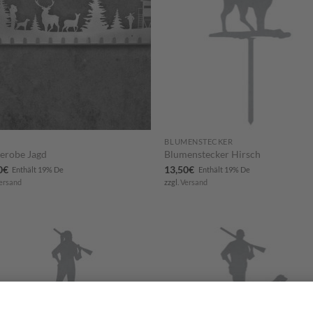
BLUMENSTECKER
erobe Jagd
Blumenstecker Hirsch
0
€
13,50
€
Enthält 19% De
Enthält 19% De
ersand
zzgl.
Versand
Zum
Zu
Merkzettel
Merkze
hinzufügen
hinzuf