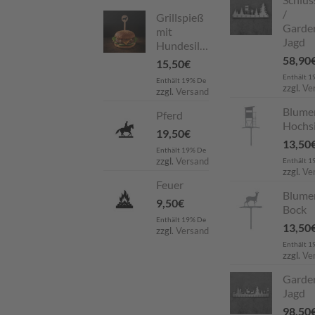
/
Grillspieß
Garde
mit
Jagd
Hundesilhouette
58,90
15,50
€
Enthält 1
Enthält 19% De
zzgl.
Ve
zzgl.
Versand
Blume
Pferd
Hochsi
19,50
€
13,50
Enthält 19% De
zzgl.
Versand
Enthält 1
zzgl.
Ve
Feuer
Blume
9,50
€
Bock
Enthält 19% De
13,50
zzgl.
Versand
Enthält 1
zzgl.
Ve
Garde
Jagd
98,50