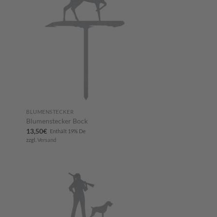
ügen
hinzufügen
BLUMENSTECKER
Blumenstecker Bock
13,50
€
Enthält 19% De
zzgl.
Versand
m
Zum
ttel
Merkzettel
ügen
hinzufügen