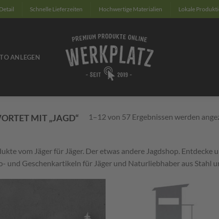
Detail
Schnelle Lieferzeiten
Hochwertige Materialien
Lokale Produkt
TO ANLEGEN
1–12 von 57 Ergebnissen werden ange
RTET MIT „JAGD“
ukte vom Jäger für Jäger. Der etwas andere Jagdshop. Entdecke
- und Geschenkartikeln für Jäger und Naturliebhaber aus Stahl u
Zum
Zu
Merkzettel
Merkze