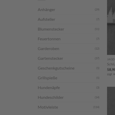
Anhänger
(29)
Aufsteller
(7)
Blumenstecker
(51)
Feuertonnen
(7)
Garderoben
(12)
Gartenstecker
(37)
JAGD
Schl
Geschenkgutscheine
(1)
58,9
zzgl.
V
Grillspieße
(1)
Hundenäpfe
(3)
Hundeschilder
(14)
Motivleiste
(114)