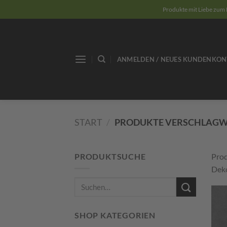
Zum
Produkte mit Liebe zum 
Inhalt
springen
ANMELDEN / NEUES KUNDENKON
START
/
PRODUKTE VERSCHLAGWO
PRODUKTSUCHE
Prod
Deko
Suchen
nach:
SHOP KATEGORIEN