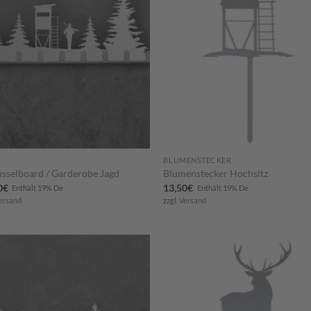
hinzufügen
hinzuf
BLUMENSTECKER
üsselboard / Garderobe Jagd
Blumenstecker Hochsitz
0
€
13,50
€
Enthält 19% De
Enthält 19% De
ersand
zzgl.
Versand
Zum
Zu
Merkzettel
Merkze
hinzufügen
hinzuf