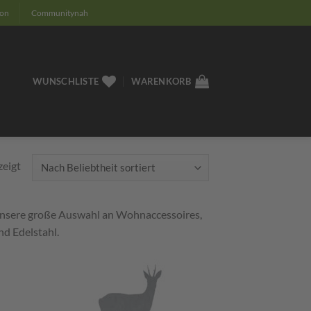
ion
Communitynah
WUNSCHLISTE
WARENKORB
Nach
zeigt
Beliebtheit
sortiert
 unsere große Auswahl an Wohnaccessoires,
nd Edelstahl.
m
Zum
ttel
Merkzettel