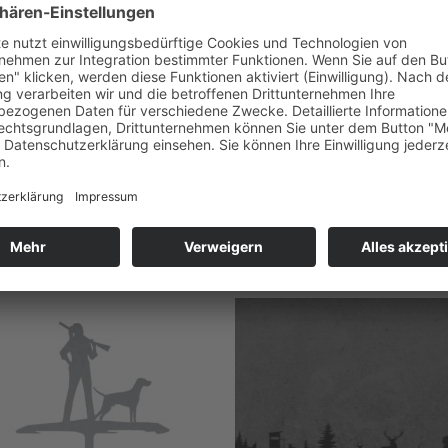
ENSTECKER
BLUMENSTECKER
enstecker Jägerin
Blumenstecker Jäger mit Drahtha
0
€
13,50
€
Enthält 19% De
Enthält 19% De
ersand
zzgl.
Versand
Zum
Zu
Merkzettel
Merkze
hinzufügen
hinzuf