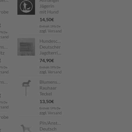
Jägerin
robe
mit Hund
14,50
€
€
Enthält 19% De
zzgl.
Versand
9% De
rsand
Hundeschild
nstecker
Deutscher
tz
Jagdterrier
€
74,90
€
9% De
Enthält 19% De
rsand
zzgl.
Versand
nstecker
Blumenstecker
Rauhaar
Teckel
€
13,50
€
9% De
rsand
Enthält 19% De
zzgl.
Versand
robe
Pin/Anstecker
Deutsch
€