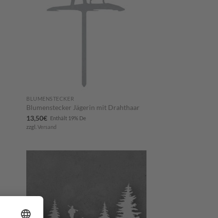
BLUMENSTECKER
Blumenstecker Jägerin mit Drahthaar
13,50
€
Enthält 19% De
zzgl.
Versand
m
Zum
ttel
Merkzettel
ügen
hinzufügen