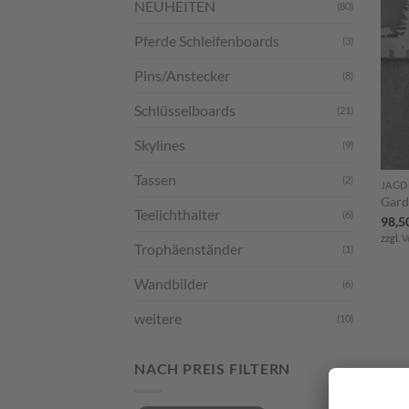
NEUHEITEN
(80)
Pferde Schleifenboards
(3)
Pins/Anstecker
(8)
Schlüsselboards
(21)
Skylines
(9)
Tassen
(2)
JAGD
Gard
Teelichthalter
(6)
98,5
zzgl.
V
Trophäenständer
(1)
Wandbilder
(6)
weitere
(10)
NACH PREIS FILTERN