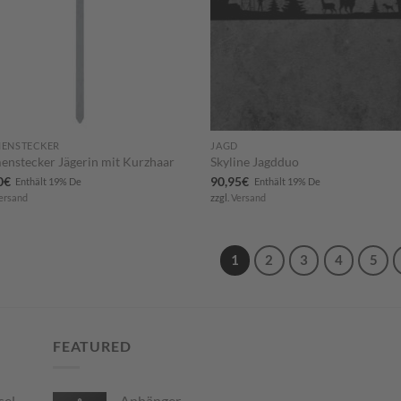
ENSTECKER
JAGD
enstecker Jägerin mit Kurzhaar
Skyline Jagdduo
0
€
90,95
€
Enthält 19% De
Enthält 19% De
ersand
zzgl.
Versand
1
2
3
4
5
FEATURED
selboard
Anhänger