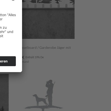
JAGD
Schlüsselboard / Garderobe Jäger mit
ar
Hund
58,90
€
Enthält 19% De
zzgl.
Versand
m
Zum
ttel
Merkzettel
ügen
hinzufügen