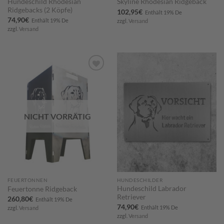
Hundeschild Rhodesian
Skyline Rhodesian Ridgeback
Ridgebacks (2 Köpfe)
102,95
€
Enthält 19% De
74,90
€
Enthält 19% De
zzgl.
Versand
zzgl.
Versand
Zum
Zum
Merkzettel
Merkzettel
hinzufügen
hinzufügen
NICHT VORRÄTIG
FEUERTONNEN
HUNDESCHILDER
Hundeschild Labrador
Feuertonne Ridgeback
Retriever
260,80
€
Enthält 19% De
74,90
€
Enthält 19% De
zzgl.
Versand
zzgl.
Versand