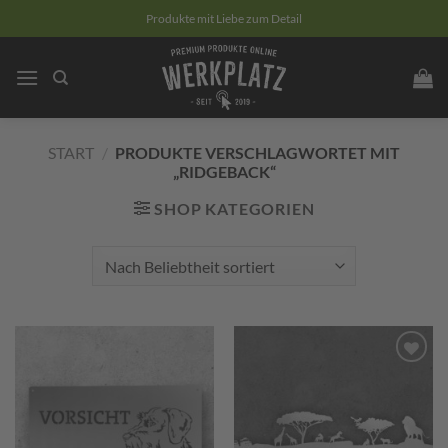
Zum
Produkte mit Liebe zum Detail
Inhalt
springen
START
/
PRODUKTE VERSCHLAGWORTET MIT
„RIDGEBACK“
SHOP KATEGORIEN
Zum
Zum
Merkzettel
Merkzettel
hinzufügen
hinzufügen