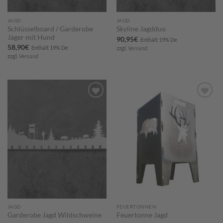
JAGD
JAGD
Schlüsselboard / Garderobe
Skyline Jagdduo
Jäger mit Hund
90,95
€
Enthält 19% De
58,90
€
Enthält 19% De
zzgl.
Versand
zzgl.
Versand
Zum
Zum
Merkzettel
Merkzettel
hinzufügen
hinzufügen
JAGD
FEUERTONNEN
Garderobe Jagd Wildschweine
Feuertonne Jagd