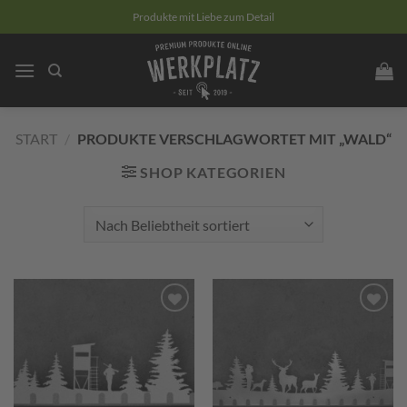
Zum
Produkte mit Liebe zum Detail
Inhalt
springen
START
/
PRODUKTE VERSCHLAGWORTET MIT „WALD“
SHOP KATEGORIEN
Zum
Zum
Merkzettel
Merkzettel
hinzufügen
hinzufügen