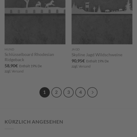
HUND
JAGD
Schlüsselboard Rhodesian
Skyline Jagd Wildschweine
Ridgeback
90,95
€
Enthält 19% De
58,90
€
Enthält 19% De
zzgl.
Versand
zzgl.
Versand
1
2
3
4
KÜRZLICH ANGESEHEN