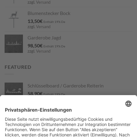
zzgl.
Versand
Blumenstecker Bock
13,50
€
Enthält 19% De
zzgl.
Versand
Garderobe Jagd
98,50
€
Enthält 19% De
zzgl.
Versand
FEATURED
Schlüsselboard / Garderobe Reiterin
58,90
€
Enthält 19% De
zzgl.
Versand
Laubbaumpaar
19,50
€
Enthält 19% De
zzgl.
Versand
Gartenstecker Rauhaar Teckel