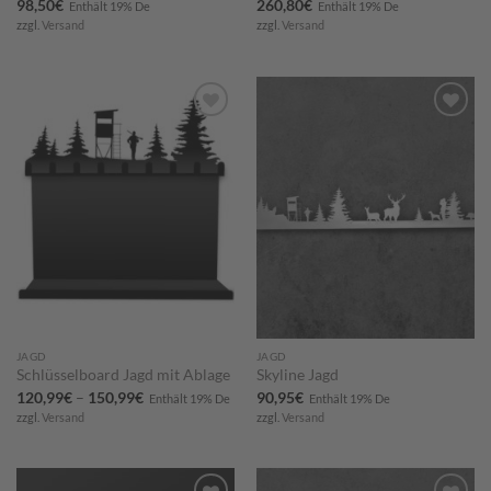
98,50
€
260,80
€
Enthält 19% De
Enthält 19% De
zzgl.
Versand
zzgl.
Versand
Zum
Zum
Merkzettel
Merkzettel
hinzufügen
hinzufügen
JAGD
JAGD
Schlüsselboard Jagd mit Ablage
Skyline Jagd
Preisspanne:
120,99
€
–
150,99
€
90,95
€
Enthält 19% De
Enthält 19% De
120,99€
zzgl.
Versand
zzgl.
Versand
bis
150,99€