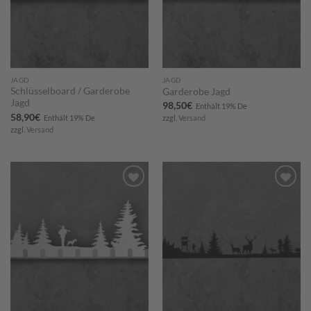
JAGD
JAGD
Schlüsselboard / Garderobe
Garderobe Jagd
Jagd
98,50
€
Enthält 19% De
58,90
€
Enthält 19% De
zzgl.
Versand
zzgl.
Versand
Zum
Zum
Merkzettel
Merkzettel
hinzufügen
hinzufügen