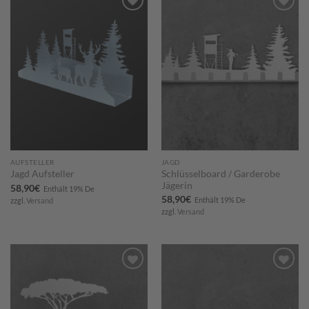
Zum
Zum
Merkzettel
Merkzettel
hinzufügen
hinzufügen
AUFSTELLER
JAGD
Schlüsselboard / Garderobe
Jagd Aufsteller
Jägerin
58,90
€
Enthält 19% De
58,90
€
Enthält 19% De
zzgl.
Versand
zzgl.
Versand
Zum
Zum
Merkzettel
Merkzettel
hinzufügen
hinzufügen