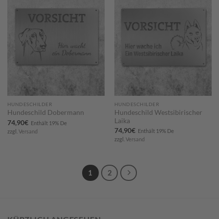
Zum
Zum
Merkzettel
Merkzettel
hinzufügen
hinzufügen
HUNDESCHILDER
HUNDESCHILDER
Hundeschild Westsibirischer
Hundeschild Dobermann
Laika
74,90
€
Enthält 19% De
74,90
€
Enthält 19% De
zzgl.
Versand
zzgl.
Versand
1
2