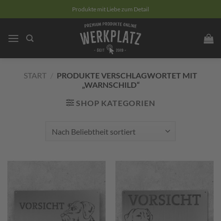
Zum
Produkte mit Liebe zum Detail
Inhalt
springen
START
/
PRODUKTE VERSCHLAGWORTET MIT
„WARNSCHILD“
SHOP KATEGORIEN
Zum
Zum
Merkzettel
Merkzettel
hinzufügen
hinzufügen