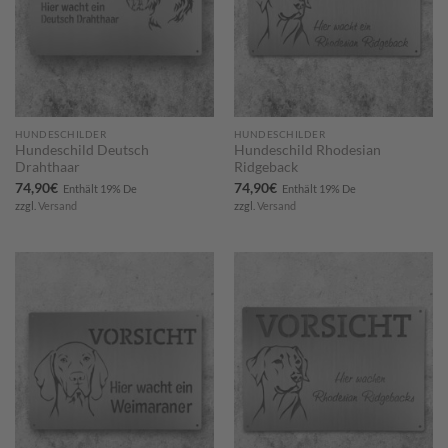
HUNDESCHILDER
HUNDESCHILDER
Hundeschild Deutsch
Hundeschild Rhodesian
Drahthaar
Ridgeback
74,90
€
74,90
€
Enthält 19% De
Enthält 19% De
zzgl.
Versand
zzgl.
Versand
Zum
Zum
Merkzettel
Merkzettel
hinzufügen
hinzufügen