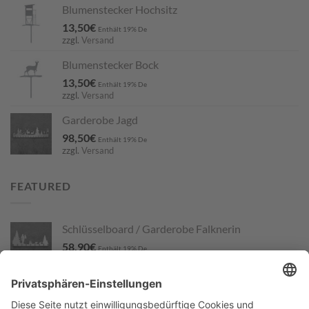
Blumenstecker Hochsitz
13,50
€
Enthält 19% De
zzgl.
Versand
Blumenstecker Bock
13,50
€
Enthält 19% De
zzgl.
Versand
Garderobe Jagd
98,50
€
Enthält 19% De
zzgl.
Versand
FEATURED
Schlüsselboard / Garderobe Falknerin
58,90
€
Enthält 19% De
zzgl.
Versand
Gartenstecker Bache mit Frischlingen
167,50
€
Enthält 19% De