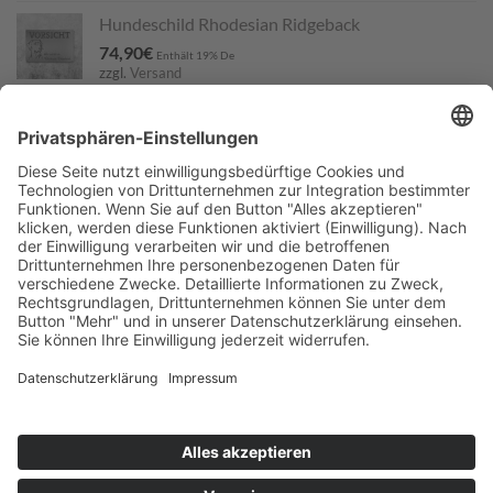
Hundeschild Rhodesian Ridgeback
74,90
€
Enthält 19% De
zzgl.
Versand
Lieferzeit: ca. 7-10 Werktage
Großer Anhänger Hirschkopf
36,50
€
Enthält 19% De
zzgl.
Versand
Lieferzeit: ca. 7-10 Werktage
Hundeschild Rhodesian Ridgebacks (2 Köpfe)
74,90
€
Enthält 19% De
zzgl.
Versand
Lieferzeit: nicht angegeben
IMPRESSUM
DATENSCHUTZ
KONTAKT
AGB
RÜCKSENDUNG
VERSAND & LIEFERUNG
WIDERRUF
BARRIEREFREIHEITSERKLÄRUNG