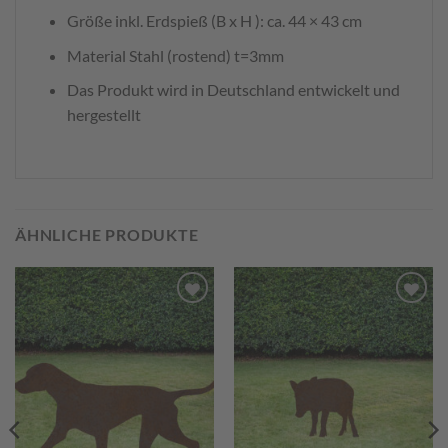
Größe inkl. Erdspieß (B x H ): ca. 44 × 43 cm
Material Stahl (rostend) t=3mm
Das Produkt wird in Deutschland entwickelt und
hergestellt
ÄHNLICHE PRODUKTE
Zum
Zum
Merkzettel
Merkzettel
hinzufügen
hinzufügen