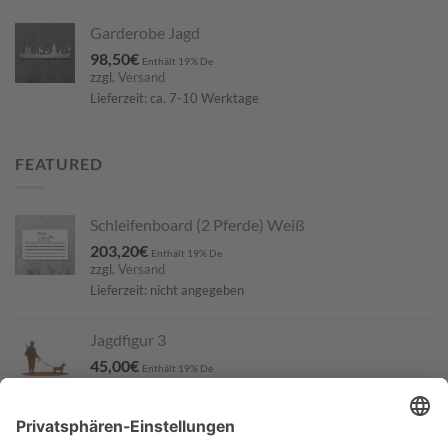
Garderobe Jagd
98,50
€
Enthält 19% De
zzgl.
Versand
Lieferzeit: ca. 7-10 Werktage
FEATURED
Schleifenboard (2 Pferde) Weiß
203,20
€
Enthält 19% De
zzgl.
Versand
Lieferzeit: nicht angegeben
Jagdfigur 3
45,00
€
Enthält 19% De
zzgl.
Versand
Lieferzeit: ca. 7-10 Werktage