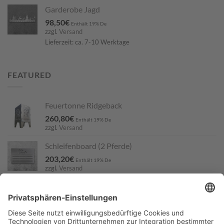
Garderobe Jagd
98,50
€
Enthält 19% De
zzgl.
Versand
Lieferzeit: ca. 7-10 Werktage
FEATURED
Feuertonne Ridgeback
260,80
€
Enthält 19% De
zzgl.
Versand
Schleifenboard (2 Pferde)
203,20
€
Enthält 19% De
zzgl.
Versand
Lieferzeit: nicht angegeben
Deutsch Langhaar
11,50
€
Enthält 19% De