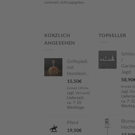
Lieferzeit: nicht angegeben
KÜRZLICH
TOPSELLER
ANGESEHEN
Schlüs
/
Grillspieß
Garde
mit
Jagd
Hundesilhouette
58,90
15,50
€
Enthält 1
Enthält 19% De
zzgl.
Ve
zzgl.
Versand
Lieferze
Lieferzeit:
ca. 7-1
ca. 7-10
Werkta
Werktage
Blume
Pferd
Hochsi
19,50
€
13,50