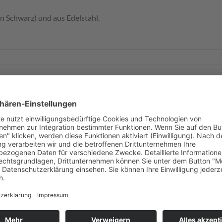
in Schwarz) und aus Edelstahl.
Zum
Merkzettel
hinzufügen