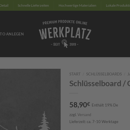
Detail
Schnelle Lieferzeiten
Hochwertige Materialien
Lokale Produkt
TO ANLEGEN
START
/
SCHLÜSSELBOARDS
/
J
Schlüsselboard /
Zum
Merkzettel
hinzufügen
58,90
€
Enthält 19% De
zzgl.
Versand
Lieferzeit: ca. 7-10 Werktage