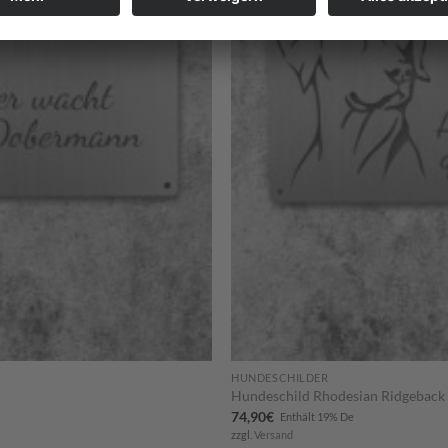
HUNDESCHILDER
Hundeschild Rhodesian Ridgeback
74,90
€
Enthält 19% De
zzgl.
Versand