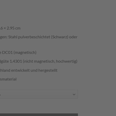
.6 × 2.95 cm
gen: Stahl pulverbeschichtet (Schwarz) oder
te DC01 (magnetisch)
lgüte 1.4301 (nicht magnetisch, hochwertig)
hland entwickelt und hergestellt
smaterial
deführer Menge