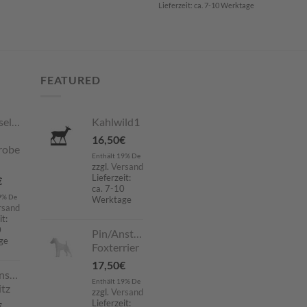
Lieferzeit: ca. 7-10 Werktage
FEATURED
selboard
Kahlwild1
16,50
€
robe
Enthält 19% De
zzgl.
Versand
Lieferzeit:
€
ca. 7-10
9% De
Werktage
rsand
it:
0
Pin/Anstecker
ge
Foxterrier
17,50
€
nstecker
Enthält 19% De
tz
zzgl.
Versand
Lieferzeit:
€