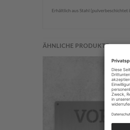
Erhältlich aus Stahl (pulverbeschichtet 
ÄHNLICHE PRODUKTE
Zum
Merkzettel
hinzufügen