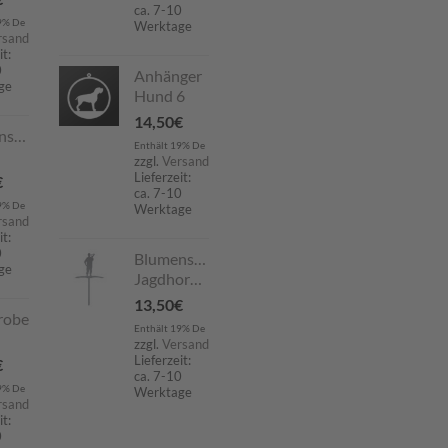
ca. 7-10
9% De
Werktage
rsand
it:
0
Anhänger
ge
Hund 6
14,50
€
nstecker
Enthält 19% De
zzgl.
Versand
Lieferzeit:
€
ca. 7-10
9% De
Werktage
rsand
it:
0
Blumenstecker
ge
Jagdhornbläser
13,50
€
robe
Enthält 19% De
zzgl.
Versand
Lieferzeit:
€
ca. 7-10
9% De
Werktage
rsand
it:
0