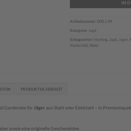
IN 
Artikelnummer:
000.J.39
Kategorie:
Jagd
Schlagwörter:
Hunting
,
Jagd
,
Jäger
,
Stahlschild
,
Wald
ATION
PRODUKTSICHERHEIT
rd/Garderobe für
Jäger
aus Stahl oder Edelstahl – in Premiumquali
aber sowie eine originelle Geschenkidee.