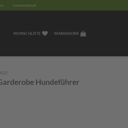
ion
Communitynah
WUNSCHLISTE
WARENKORB
AGD
 Garderobe Hundeführer