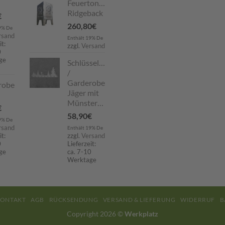
Feuertonne
Ridgeback
€
260,80
€
9% De
rsand
Enthält 19% De
it:
zzgl.
Versand
0
ge
Schlüsselboard
/
Garderobe
robe
Jäger mit
Münsterländer
€
58,90
€
9% De
rsand
Enthält 19% De
it:
zzgl.
Versand
0
Lieferzeit:
ge
ca. 7-10
Werktage
ONTAKT
AGB
RÜCKSENDUNG
VERSAND & LIEFERUNG
WIDERRUF
B
Copyright 2026 ©
Werkplatz