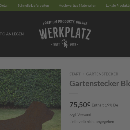
Detail
Schnelle Lieferzeiten
Hochwertige Materialien
Lokale Produkt
TO ANLEGEN
START
/
GARTENSTECKER
Gartenstecker B
Zum
Merkzettel
hinzufügen
75,50
€
Enthält 19% De
zzgl.
Versand
Lieferzeit: nicht angegeben