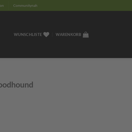
ion
Communitynah
WUNSCHLISTE
WARENKORB
loodhound