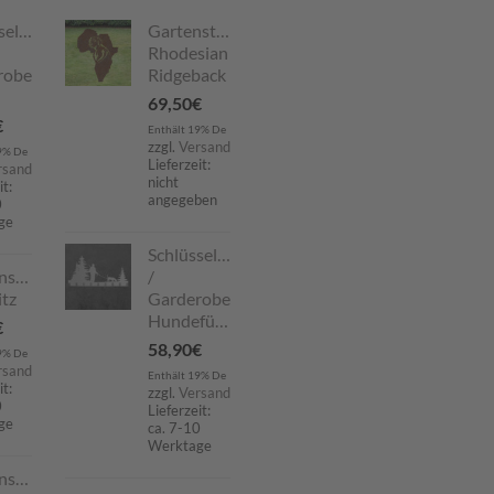
selboard
Gartenstecker
Rhodesian
robe
Ridgeback
69,50
€
€
Enthält 19% De
zzgl.
Versand
9% De
Lieferzeit:
rsand
nicht
it:
angegeben
0
ge
Schlüsselboard
nstecker
/
tz
Garderobe
Hundeführer
€
58,90
€
9% De
rsand
Enthält 19% De
it:
zzgl.
Versand
0
Lieferzeit:
ge
ca. 7-10
Werktage
nstecker