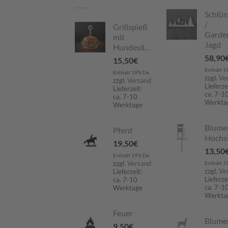
Schlüs
/
Grillspieß
Garde
mit
Jagd
Hundesilhouette
58,90
15,50
€
Enthält 1
Enthält 19% De
zzgl.
Ve
zzgl.
Versand
Lieferze
Lieferzeit:
ca. 7-1
ca. 7-10
Werkta
Werktage
Blume
Pferd
Hochsi
19,50
€
13,50
Enthält 19% De
zzgl.
Versand
Enthält 1
zzgl.
Ve
Lieferzeit:
Lieferze
ca. 7-10
ca. 7-1
Werktage
Werkta
Feuer
Blume
9,50
€