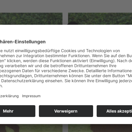
NEU
Zum
Merkzettel
hinzufügen