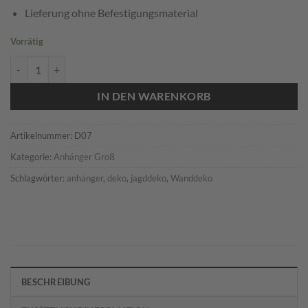
Lieferung ohne Befestigungsmaterial
Vorrätig
Großer Anhänger Jagd ist Leidenschaft Menge
IN DEN WARENKORB
Artikelnummer:
D07
Kategorie:
Anhänger Groß
Schlagwörter:
anhänger
,
deko
,
jagddeko
,
Wanddeko
BESCHREIBUNG