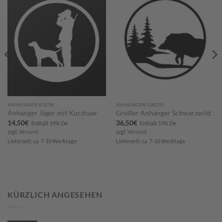
Zum
Zum
Merkzettel
Merkzettel
hinzufügen
hinzufügen
ANHÄNGER KLEIN
ANHÄNGER GROSS
Anhänger Jäger mit Kurzhaar
Großer Anhänger Schwarzwild
14,50
€
36,50
€
Enthält 19% De
Enthält 19% De
zzgl.
Versand
zzgl.
Versand
Lieferzeit: ca. 7-10 Werktage
Lieferzeit: ca. 7-10 Werktage
KÜRZLICH ANGESEHEN