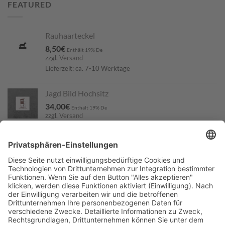
FEATURED
Rauhaarteckel
8,50
€
Enthält 19% De
zzgl.
Versand
Lieferzeit: ca. 7-10 Werktage
Jagd Bild Hochsitz
34,00
€
Enthält 19% De
zzgl.
Versand
Lieferzeit: ca. 7-10 Werktage
Hundeschild Labrador Retriever
74,90
€
Enthält 19% De
zzgl.
Versand
Lieferzeit: nicht angegeben
Gartenstecker BGS
64,50
€
Enthält 19% De