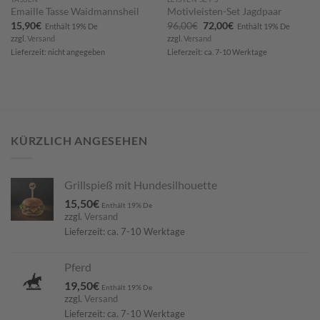
Emaille Tasse Waidmannsheil
Motivleisten-Set Jagdpaar
Ursprünglicher
Aktueller
15,90
€
96,00
€
72,00
€
Enthält 19% De
Enthält 19% De
Preis
Preis
zzgl.
Versand
zzgl.
Versand
war:
ist:
96,00€
72,00€.
Lieferzeit: nicht angegeben
Lieferzeit: ca. 7-10 Werktage
KÜRZLICH ANGESEHEN
Grillspieß mit Hundesilhouette
15,50
€
Enthält 19% De
zzgl.
Versand
Lieferzeit: ca. 7-10 Werktage
Pferd
19,50
€
Enthält 19% De
zzgl.
Versand
Lieferzeit: ca. 7-10 Werktage