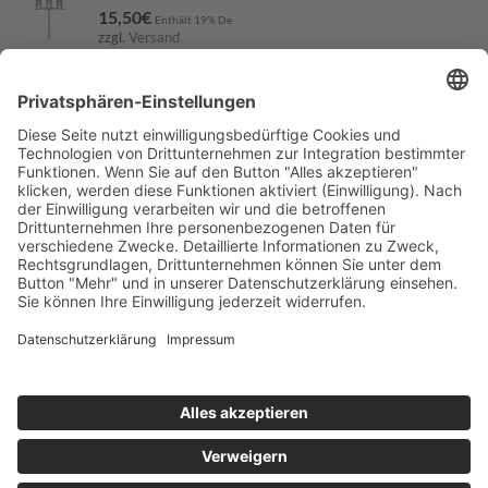
15,50
€
Enthält 19% De
zzgl.
Versand
Lieferzeit: ca. 7-10 Werktage
Damhirsch
16,50
€
Enthält 19% De
zzgl.
Versand
Lieferzeit: ca. 7-10 Werktage
Schwein
16,50
€
Enthält 19% De
zzgl.
Versand
Lieferzeit: ca. 7-10 Werktage
IMPRESSUM
DATENSCHUTZ
KONTAKT
AGB
RÜCKSENDUNG
VERSAND & LIEFERUNG
WIDERRUF
BARRIEREFREIHEITSERKLÄRUNG
Copyright 2026 ©
Werkplatz