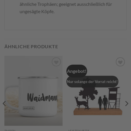
ähnliche Trophäen; geeignet ausschließlich für
ungesägte Köpfe.
ÄHNLICHE PRODUKTE
Angebot!
Zum
Zum
Merkzettel
Merkzettel
hinzufügen
hinzufügen
Nur solange der Vorrat reicht!
TASSEN
LEISTEN SET'S