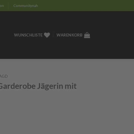
ion
Communitynah
WUNSCHLISTE
WARENKORB
AGD
Garderobe Jägerin mit