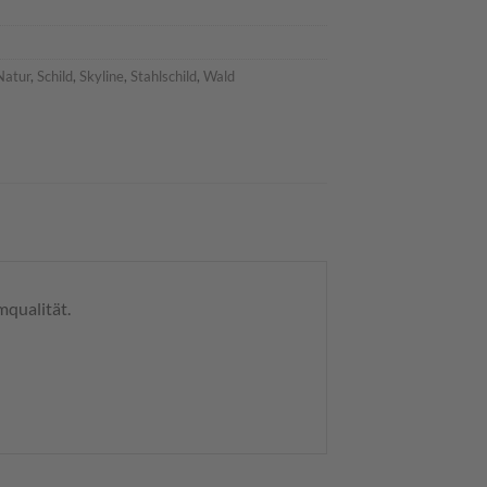
Natur
,
Schild
,
Skyline
,
Stahlschild
,
Wald
mqualität.