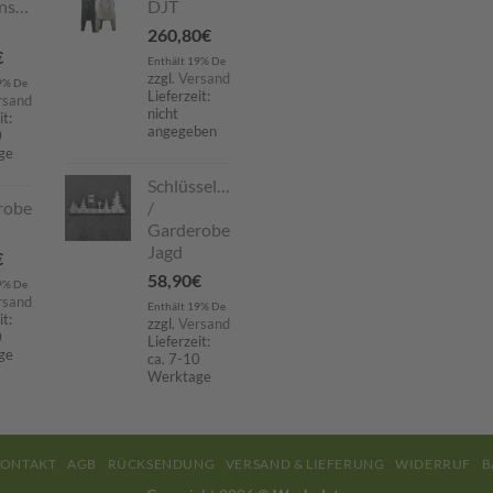
nstecker
DJT
260,80
€
€
Enthält 19% De
zzgl.
Versand
9% De
Lieferzeit:
rsand
nicht
it:
angegeben
0
ge
Schlüsselboard
robe
/
Garderobe
Jagd
€
58,90
€
9% De
rsand
Enthält 19% De
it:
zzgl.
Versand
0
Lieferzeit:
ge
ca. 7-10
Werktage
ONTAKT
AGB
RÜCKSENDUNG
VERSAND & LIEFERUNG
WIDERRUF
B