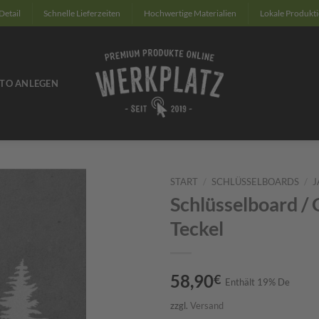
Detail
Schnelle Lieferzeiten
Hochwertige Materialien
Lokale Produkt
TO ANLEGEN
START
/
SCHLÜSSELBOARDS
/
J
Schlüsselboard / 
Zum
Teckel
Merkzettel
hinzufügen
58,90
€
Enthält 19% De
zzgl.
Versand