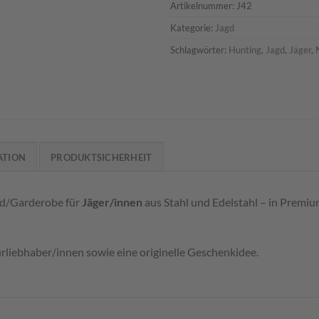
Artikelnummer:
J42
Kategorie:
Jagd
Schlagwörter:
Hunting
,
Jagd
,
Jäger
,
ATION
PRODUKTSICHERHEIT
rd/Garderobe für
Jäger/innen
aus Stahl und Edelstahl – in Premiu
urliebhaber/innen sowie eine originelle Geschenkidee.