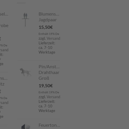
selboard
Blumenstecker
Jagdpaar
robe
15,50
€
Enthält 19% De
€
zzgl.
Versand
Lieferzeit:
9% De
ca. 7-10
rsand
Werktage
it:
0
ge
Pin/Anstecker
Drahthaar
nstecker
Groß
tz
19,50
€
€
Enthält 19% De
zzgl.
Versand
9% De
Lieferzeit:
rsand
ca. 7-10
it:
Werktage
0
ge
Feuertonne