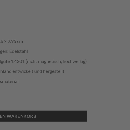
.6 × 2.95 cm
gen: Edelstahl
lgüte 1.4301 (nicht magnetisch, hochwertig)
hland entwickelt und hergestellt
smaterial
in mit Teckel Menge
DEN WARENKORB