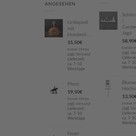
ANGESEHEN
Schlüs
/
Grillspieß
Garde
mit
Jagd
Hundesilhouette
58,90
15,50
€
Enthält 1
Enthält 19% De
zzgl.
Ve
zzgl.
Versand
Lieferze
Lieferzeit:
ca. 7-1
ca. 7-10
Werkta
Werktage
Blume
Pferd
Hochsi
19,50
€
13,50
Enthält 19% De
zzgl.
Versand
Enthält 1
zzgl.
Ve
Lieferzeit:
Lieferze
ca. 7-10
ca. 7-1
Werktage
Werkta
Feuer